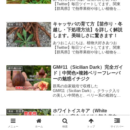
【Twitter】毎日ツイートしてます。関東
【群馬県】で熱帯果樹や珍しい植物を育
てています。一人でも多くの方に魅力を
伝えたく栽培記録など情報発信していま
す。（あつお）【ＹｏｕＴｕｂｅ】←栽
キャッサバの育て方【苗作り・冬
果樹・野菜
培の様子がわかりま...
越し・下処理方法】を詳しく解説
します。美味しさに驚きます！
あつおこんにちは。植物大好きあつお
【Twitter】毎日ツイートしてます。関東
【群馬県】で熱帯果樹や珍しい植物を育
てています。一人でも多くの方に魅力を
伝えたく栽培記録など情報発信していま
す。（あつお）【ＹｏｕＴｕｂｅ】←栽
GM#11（Sicilian Dark）完全ガイ
園芸備忘録
培の様子がわかりま...
ド｜中間色×複雑ベリーフレーバ
ーの魅惑イチジク
群馬の自家栽培で収穫した
GM#11（Sicilian Dark）。クラック入り
の美しい中間色と、ベリー系の複雑な風
味が楽しめる希少イチジク。
ホワイトイスキア（White
果樹・野菜
Ischia）完全ガイド｜初心者向
け・小粒＆極甘・豊産性イチジク
メニュー
ホーム
検索
トップ
サイドバー
ホワイトイスキアの味・育てやすさ・収