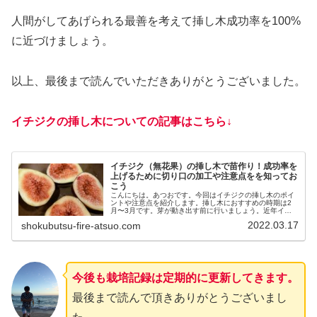
人間がしてあげられる最善を考えて挿し木成功率を100%
に近づけましょう。
以上、最後まで読んでいただきありがとうございました。
イチジクの挿し木についての記事はこちら↓
イチジク（無花果）の挿し木で苗作り！成功率を
上げるために切り口の加工や注意点をを知ってお
こう
こんにちは。あつおです。今回はイチジクの挿し木のポイ
ントや注意点を紹介します。挿し木におすすめの時期は2
月〜3月です。芽が動き出す前に行いましょう。近年イチ
ジク栽培者も増えて、いろいろ品種の穂木がフリマアプリ
2022.03.17
shokubutsu-fire-atsuo.com
で安価で手に入ります。今回挿し木...
今後も栽培記録は定期的に更新してきます。
最後まで読んで頂きありがとうございまし