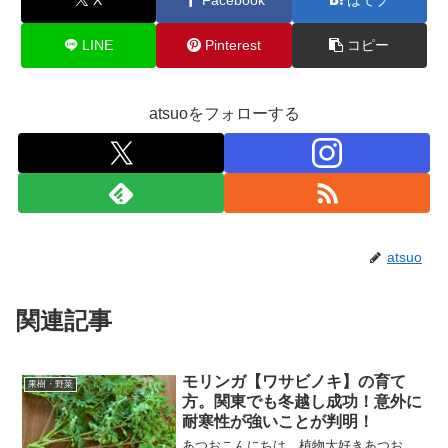
LINE
Pinterest
コピー
atsuoをフォローする
atsuo
関連記事
モリンガ【ワサビノキ】の育て
果樹・野菜
方。関東でも冬越し成功！意外に
耐寒性が強いことが判明！
あつおこんにちは。植物大好きあつお