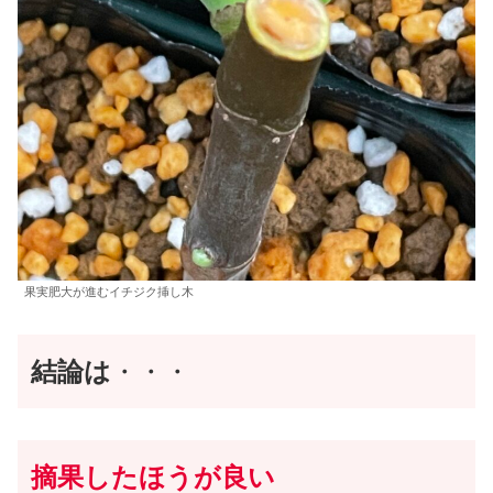
果実肥大が進むイチジク挿し木
結論は
・・・
摘果したほうが良い