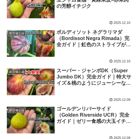
の芳醇イチジク
2025.12.10
ボルディソット ネグラリマダ
園芸備忘録
（Bordissot Negra Rimada）完
全ガイド｜虹色のストライプが美
しい“芸術系イチジク”
2025.12.10
スーパー・ジャンボDK（Super
園芸備忘録
Jumbo DK）完全ガイド｜特大サ
イズ＆桃のようにジューシーな絶
品イチジク
2025.12.09
ゴールデンリバーサイド
園芸備忘録
（Golden Riverside UCR）完全
ガイド｜ゼリー食感の大玉イチジ
ク
2025.12.09