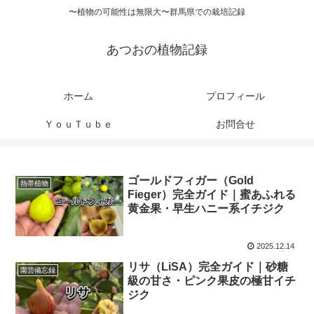
〜植物の可能性は無限大〜群馬県での栽培記録
あつおの植物記録
ホーム
プロフィール
ＹｏｕＴｕｂｅ
お問合せ
ゴールドフィガー（Gold
熱帯植物
Fieger）完全ガイド｜蜜あふれる
黄金果・早生ハニー系イチジク
2025.12.14
リサ（LiSA）完全ガイド｜砂糖
園芸備忘録
級の甘さ・ピンク果皮の極甘イチ
ジク