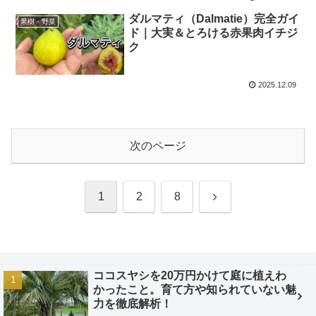
ダルマティ（Dalmatie）完全ガイ
果樹・野菜
ド｜大実＆とろける赤果肉イチジ
ク
2025.12.09
次のページ
次
1
2
8
へ
ココスヤシを20万円かけて庭に植えわ
かったこと。育て方や知られていない魅
力を徹底解析！