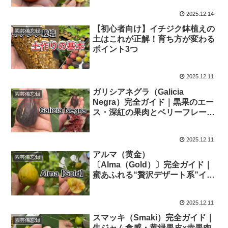
2025.12.14
【初心者向け】イチジク鉢植えの
園芸備忘録
土はこれが正解！育ち方が変わる
ポイント3つ
2025.12.11
ガリシアネグラ（Galicia
園芸備忘録
Negra）完全ガイド｜黒果のエー
ス・深紅の果肉とベリーフレーバ
ー
2025.12.11
アルマ（黄金）
園芸備忘録
〔Alma（Gold）〕完全ガイド｜
蜜あふれる“贅沢デザート系”イチ
ジク
2025.12.11
スマッキ（Smaki）完全ガイド｜
園芸備忘録
生ジャム食感・黄緑果皮×赤果肉