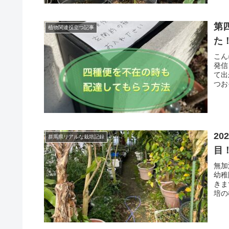
第
植物関連役立つ記事
た
こん
発信
て出
つお
2022年2月 
群馬県リアルな栽培記録
目
無加
幼稚
きま
培の