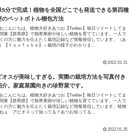
単5分で完成！植物を全国どこでも発送できる第四種
便のペットボトル梱包方法
おこんにちは。植物大好きあつお【Twitter】毎日ツイートしてま
関東【群馬県】で熱帯果樹や珍しい植物を育てています。一人で
くの方に魅力を伝えたく栽培記録など情報発信しています。（あ
）【ＹｏｕＴｕｂｅ】←栽培の様子がわかりま...
2022.01.31
ピオスが美味しすぎる。実際の栽培方法を写真付き
紹介。家庭菜園向きの珍野菜です。
おこんにちは。植物大好きあつお【Twitter】毎日ツイートしてま
関東【群馬県】で熱帯果樹や珍しい植物を育てています。一人で
くの方に魅力を伝えたく栽培記録など情報発信しています。植物
ねぇ アピオスって知ってる？あつお知ってる...
2022.01.25