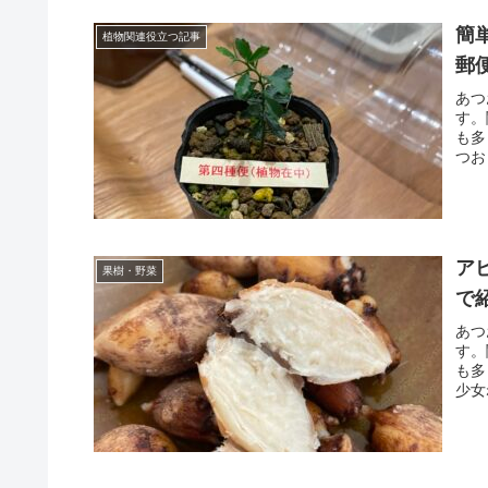
簡
植物関連役立つ記事
郵
あつ
す。
も多
つお
ア
果樹・野菜
で
あつ
す。
も多
少女