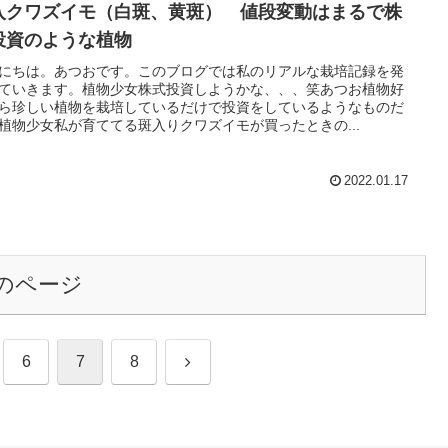
入クワズイモ（白斑、黄斑） 値段変動はまるで株
投資のような植物
にちは。あつおです。このブログでは私のリアルな栽培記録を発
ていきます。植物少女株式投資しようかな、、、笑あつお植物好
ら珍しい植物を栽培しているだけで投資をしているようなものだ
植物少女私が育ててる斑入りクワズイモが買ったときの...
2022.01.17
のページ
次
6
7
8
へ