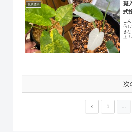
斑
観葉植物
式
こん
信し
きな
よ！
次
前
1
…
へ