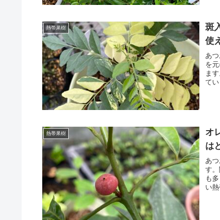
斑
熱帯果樹
使
あつ
を元
ます
てい
オレ
熱帯果樹
は
あつ
す。
も多
い熱