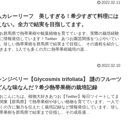
2022.02.11
入カレーリーフ 美しすぎる！希少すぎて料理には
えない。全力で結実を目指してます。
お群馬県で熱帯果樹や観葉植物を育てています。実際の栽培経験
に情報発信しています！Twitter あつお園芸関係をつぶやいてい
。珍しい熱帯果樹を群馬県で結実まで目指し、その過程を紹介し
きます。1人でも多くの方に熱帯果樹栽培の楽...
2022.02.10
ンジベリー【Glycosmis trifoliata】 謎のフルーツ
どんな味なんだ？希少熱帯果樹の栽培記録
おこんにちは。植物大好きあつお【Twitter】毎日ツイートしてま
関東【群馬県】で熱帯果樹や珍しい植物を育てています。一人で
くの方に魅力を伝えたく栽培記録など情報発信しています。珍し
帯果樹を群馬県で結実まで目指し、その成長過...