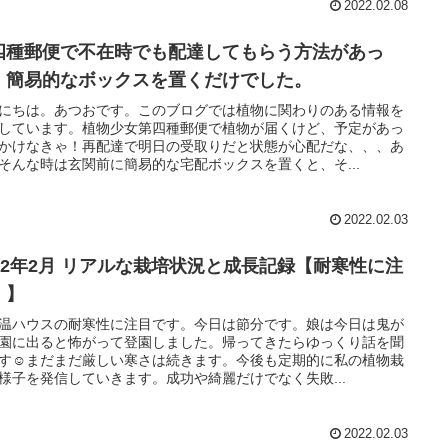
2022.02.08
四種郵便で不在時でも配達してもらう方法があっ
！簡易的なボックスを置くだけでした。
にちは。あつおです。このブログでは植物に関わりのある情報を
しています。植物少女第四種郵便で植物が届くけど、予定があっ
かけなきゃ！再配達で明日の受取りだと状態が心配だな、、、あ
そんな時は玄関前に簡易的な宅配ボックスを置くと、そ...
2022.02.03
リアルな栽培状況と成長記録【耐寒性に注
！】
温ハウスの耐寒性に注目です。今日は節分です。娘は今日は鬼が
園に出ると怖がって登園しました。帰ってきたらゆっくり話を聞
す☺︎まだまだ厳しい寒さは続きます。今後も定期的に私の植物栽
様子を発信していきます。成功や綺麗だけでなく失敗...
2022.02.03