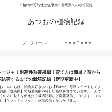
〜植物の可能性は無限大〜群馬県での栽培記録
あつおの植物記録
プロフィール
ＹｏｕＴｕｂｅ
レージャ！耐寒性熱帯果樹！育て方は簡単？苗から
花結実するまでの栽培記録【定期更新中】
おこんにちは。植物大好きあつお【Twitter】毎日ツイートしてま
関東【群馬県】で熱帯果樹や珍しい植物を育てています。一人で
くの方に魅力を伝えたく栽培記録など情報発信しています。（あ
）【ＹｏｕＴｕｂｅ】←栽培の様子がわかりま...