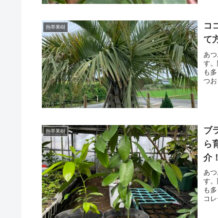
コ
熱帯果樹
て
あつ
す。
も多
つお
ブ
熱帯果樹
ら
介
あつ
す。
も多
コレ