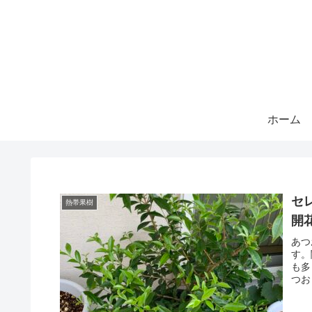
ホーム
セ
熱帯果樹
開
あつ
す。
も多
つお