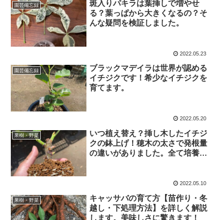
斑入りパキラは葉挿しで増やせ
園芸備忘録
る？葉っぱから大きくなるの？そ
んな疑問を検証しました。
2022.05.23
ブラックマデイラは世界が認める
園芸備忘録
イチジクです！希少なイチジクを
育てます。
2022.05.20
いつ植え替え？挿し木したイチジ
果樹・野菜
クの鉢上げ！穂木の太さで発根量
の違いがありました。全て培養土
へ植え替えました。
2022.05.10
キャッサバの育て方【苗作り・冬
果樹・野菜
越し・下処理方法】を詳しく解説
します。美味しさに驚きます！