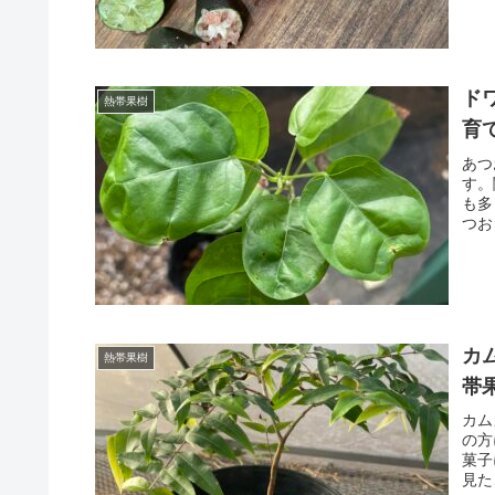
ド
熱帯果樹
育
あつ
す。
も多
つお
カ
熱帯果樹
帯
カム
の方
菓子
見た