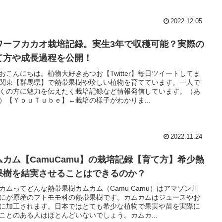
2022.12.05
ワーフカカオ栽培記録。実生3年で収穫可能？実際の
て方や成長過程を公開！
おこんにちは。植物大好きあつお【Twitter】毎日ツイートしてま
関東【群馬県】で熱帯果樹や珍しい植物を育てています。一人で
くの方に魅力を伝えたく栽培記録など情報発信しています。（あ
）【ＹｏｕＴｕｂｅ】←栽培の様子がわかりま...
2022.11.24
ムカム【CamuCamu】の栽培記録【育て方】希少熱
果樹を結実させることはできるのか？
カムってどんな熱帯果樹カムカム（Camu Camu）はアマゾン川
にが原産のフトモモ科の熱帯果樹です。カムカムはジュースやお
に加工されます。日本ではとても希少な植物で果実や苗を実際に
ことのある人はほとんどいないでしょう。カムカ...