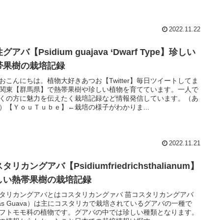
2022.11.22
グアバ【Psidium guajava ‘Dwarf Type】珍しい
帯果樹の栽培記録
おこんにちは。植物大好きあつお【Twitter】毎日ツイートしてま
関東【群馬県】で熱帯果樹や珍しい植物を育てています。一人で
くの方に魅力を伝えたく栽培記録など情報発信しています。（あ
）【ＹｏｕＴｕｂｅ】←栽培の様子がわかりま...
2022.11.21
タリカングアバ【Psidiumfriedrichsthalianum】
しい熱帯果樹の栽培記録
タリカングアバとはコスタリカングァバ 苗コスタリカングアバ
as Guava）は主にコスタリカで栽培されているグアバの一種で
フトモモ科の植物です。グアバの中では珍しい種類となります。