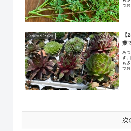
も多
つお
【
植物関連役立つ記事
業
あつ
す。
も多
つお
次