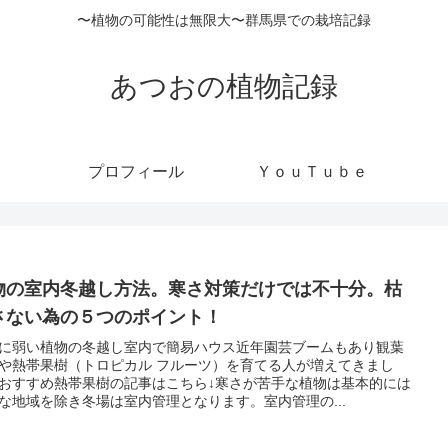
〜植物の可能性は無限大〜群馬県での栽培記録
あつおの植物記録
プロフィール
ＹｏｕＴｕｂｅ
物の室内冬越し方法。寒さ対策だけでは不十分。枯
さない為の５つのポイント！
に弱い植物の冬越し室内で簡易ハウス近年園芸ブームもあり観葉
や熱帯果樹（トロピカル フルーツ）を育てる人が増えてきまし
おすすめ熱帯果樹の記事はこちら↓寒さが苦手な植物は基本的には
な地域を除き冬場は室内管理となります。室内管理の...