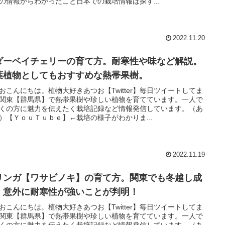
の情報からわかったこと日本での栽培情報は探す...
2022.11.20
ダーベイチェリーの育て方。耐寒性や味など解説。
葉植物としてもおすすめな熱帯果樹。
おこんにちは。植物大好きあつお【Twitter】毎日ツイートしてま
関東【群馬県】で熱帯果樹や珍しい植物を育てています。一人で
くの方に魅力を伝えたく栽培記録など情報発信しています。（あ
）【ＹｏｕＴｕｂｅ】←栽培の様子がわかりま...
2022.11.19
リンガ【ワサビノキ】の育て方。関東でも冬越し成
！意外に耐寒性が強いことが判明！
おこんにちは。植物大好きあつお【Twitter】毎日ツイートしてま
関東【群馬県】で熱帯果樹や珍しい植物を育てています。一人で