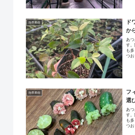
ドワ
熱帯果樹
か
あつ
す。
も多
つお
フ
熱帯果樹
選
あつ
す。
も多
つお