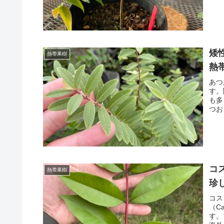
矮性
熱帯果樹
熱
あつ
す。
も多
つお
コス
熱帯果樹
珍
コス
（C
す。