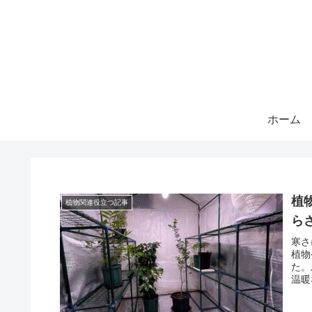
ホーム
植
植物関連役立つ記事
ら
寒さ
植物
た。
温暖