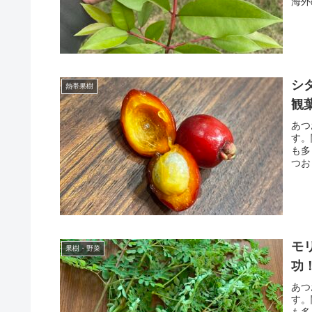
海外
シ
熱帯果樹
観
あつ
す。
も多
つお
モ
果樹・野菜
功
あつ
す。